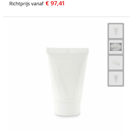
Strandtassen
€ 97,41
Richtprijs vanaf
Toilettassen
Waterbestendige tassen
Reistassensets
Duffeltassen
Autotassen
Goodiebags
Aktetassen
Trolleys