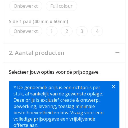
Strandtassen
Onbewerkt
Full colour
Toilettassen
Side 1 pad (40 mm x 60mm)
Waterbestendige tassen
Onbewerkt
1
2
3
4
Reistassensets
2. Aantal producten
Duffeltassen
Autotassen
Selecteer jouw opties voor de prijsopgave.
×
Goodiebags
* De genoemde prijs is een richtprijs per
stuk, afhankelijk van de gewenste oplage.
Aktetassen
Deze prijs is exclusief creatie & ontwerp,
bewerking, levering, toeslag minimale
bestelhoeveelheid en btw. Vraag voor een
Trolleys
volledige prijsopgave een vrijblijvende
offerte aan.