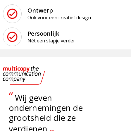
Snoepgoed
Matrozentassen
Ontwerp
Spellen voor binnen en buiten
Opvouwbare tassen
Ook voor een creatief design
Sport
Papieren tassen
Persoonlijk
Nét een stapje verder
Veiligheid, Auto en Fiets
Promotietassen
Vrije tijd en Strand
Reistassen
Rugzakken
Schoenentassen
“
Wij geven
Schoudertassen
ondernemingen de
grootsheid die ze
Sporttassen
„
verdienen