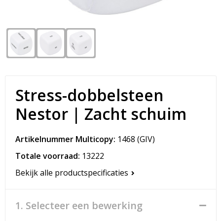
Snoepgoed
Matrozentassen
Spellen voor binnen en buiten
Opvouwbare tassen
Sport
Papieren tassen
Veiligheid, Auto en Fiets
Promotietassen
Stress-dobbelsteen
Vrije tijd en Strand
Reistassen
Nestor | Zacht schuim
Rugzakken
Artikelnummer Multicopy:
1468
(GIV)
Schoenentassen
Totale voorraad:
13222
Bekijk alle productspecificaties
Schoudertassen
Sporttassen
1. Selecteer een bewerking