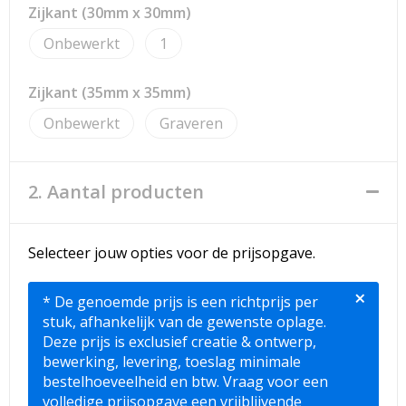
Strandtassen
Zijkant (30mm x 30mm)
Onbewerkt
1
Toilettassen
Waterbestendige tassen
Zijkant (35mm x 35mm)
Onbewerkt
Graveren
Reistassensets
Duffeltassen
2. Aantal producten
Autotassen
Selecteer jouw opties voor de prijsopgave.
Goodiebags
×
* De genoemde prijs is een richtprijs per
Aktetassen
stuk, afhankelijk van de gewenste oplage.
Deze prijs is exclusief creatie & ontwerp,
Trolleys
bewerking, levering, toeslag minimale
bestelhoeveelheid en btw. Vraag voor een
volledige prijsopgave een vrijblijvende