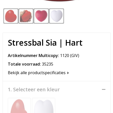
Snoepgoed
Matrozentassen
Spellen voor binnen en buiten
Opvouwbare tassen
Sport
Papieren tassen
Veiligheid, Auto en Fiets
Promotietassen
Stressbal Sia | Hart
Vrije tijd en Strand
Reistassen
Artikelnummer Multicopy:
1120
(GIV)
Totale voorraad:
35235
Rugzakken
Bekijk alle productspecificaties
Schoenentassen
1. Selecteer een kleur
Schoudertassen
Sporttassen