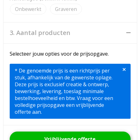
Onbewerkt
Graveren
3. Aantal producten
Selecteer jouw opties voor de prijsopgave.
×
* De genoemde prijs is een richtprijs per
stuk, afhankelijk van de gewenste oplage.
Deze prijs is exclusief creatie & ontwerp,
bewerking, levering, toeslag minimale
bestelhoeveelheid en btw. Vraag voor een
volledige prijsopgave een vrijblijvende
offerte aan.
Vrijblijvende offerte