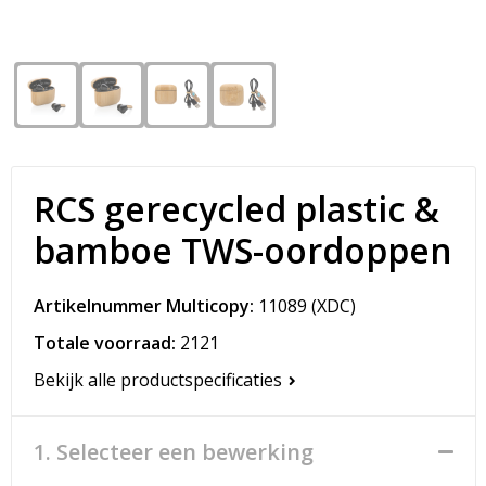
Snoepgoed
Matrozentassen
Spellen voor binnen en buiten
Opvouwbare tassen
Sport
Papieren tassen
Veiligheid, Auto en Fiets
Promotietassen
RCS gerecycled plastic &
Vrije tijd en Strand
Reistassen
bamboe TWS-oordoppen
Rugzakken
Artikelnummer Multicopy:
11089
(XDC)
Schoenentassen
Totale voorraad:
2121
Bekijk alle productspecificaties
Schoudertassen
Sporttassen
1. Selecteer een bewerking