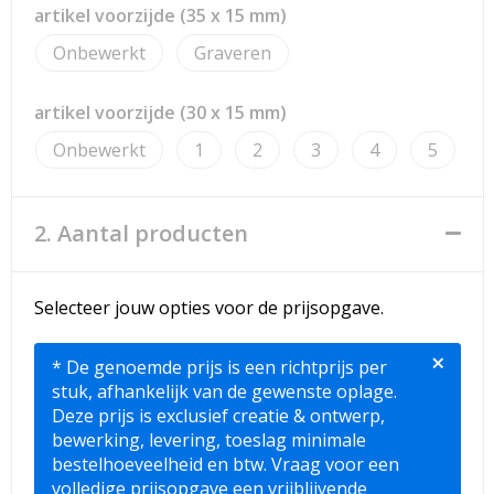
Strandtassen
artikel voorzijde (35 x 15 mm)
Onbewerkt
Graveren
Toilettassen
Waterbestendige tassen
artikel voorzijde (30 x 15 mm)
Onbewerkt
1
2
3
4
5
Reistassensets
Duffeltassen
2. Aantal producten
Autotassen
Selecteer jouw opties voor de prijsopgave.
Goodiebags
×
* De genoemde prijs is een richtprijs per
Aktetassen
stuk, afhankelijk van de gewenste oplage.
Deze prijs is exclusief creatie & ontwerp,
Trolleys
bewerking, levering, toeslag minimale
bestelhoeveelheid en btw. Vraag voor een
volledige prijsopgave een vrijblijvende