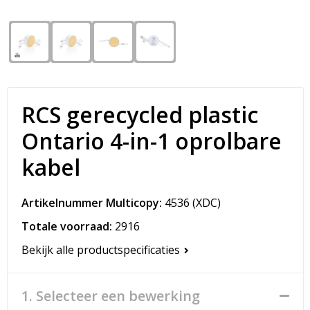
Snoepgoed
Matrozentassen
Spellen voor binnen en buiten
Opvouwbare tassen
Sport
Papieren tassen
RCS gerecycled plastic
Veiligheid, Auto en Fiets
Promotietassen
Ontario 4-in-1 oprolbare
Vrije tijd en Strand
Reistassen
kabel
Rugzakken
Artikelnummer Multicopy:
4536
(XDC)
Schoenentassen
Totale voorraad:
2916
Schoudertassen
Bekijk alle productspecificaties
Sporttassen
1. Selecteer een bewerking