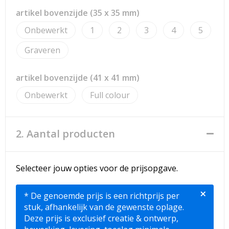
Strandtassen
artikel bovenzijde (35 x 35 mm)
Toilettassen
Onbewerkt
1
2
3
4
5
Graveren
Waterbestendige tassen
Reistassensets
artikel bovenzijde (41 x 41 mm)
Onbewerkt
Full colour
Duffeltassen
Autotassen
2. Aantal producten
Goodiebags
Selecteer jouw opties voor de prijsopgave.
Aktetassen
×
* De genoemde prijs is een richtprijs per
Trolleys
stuk, afhankelijk van de gewenste oplage.
Deze prijs is exclusief creatie & ontwerp,