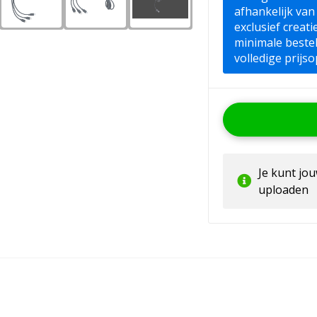
afhankelijk van
exclusief creat
minimale beste
volledige prijso
Je kunt jo
uploaden