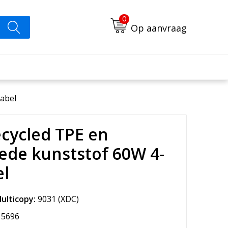
0
Op aanvraag
kabel
cycled TPE en
ede kunststof 60W 4-
el
ulticopy:
9031
(XDC)
5696