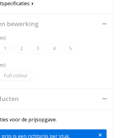
tspecificaties
een bewerking
mm)
1
2
3
4
5
mm)
Full colour
ducten
ties voor de prijsopgave.
×
ijs is een richtprijs per stuk,