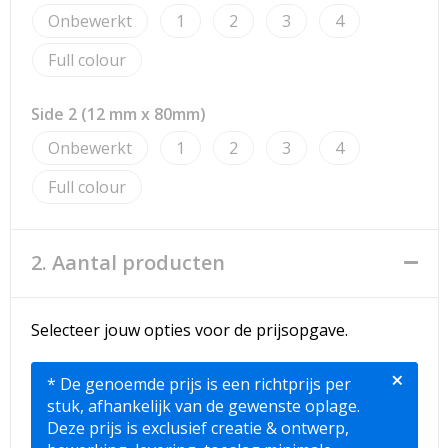
Strandtassen
Onbewerkt
1
2
3
4
Toilettassen
Full colour
Waterbestendige tassen
Side 2 (12 mm x 80mm)
Onbewerkt
1
2
3
4
Reistassensets
Full colour
Duffeltassen
Autotassen
2. Aantal producten
Goodiebags
Selecteer jouw opties voor de prijsopgave.
Aktetassen
×
* De genoemde prijs is een richtprijs per
Trolleys
stuk, afhankelijk van de gewenste oplage.
Deze prijs is exclusief creatie & ontwerp,