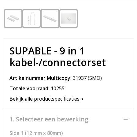
Snoepgoed
Matrozentassen
Spellen voor binnen en buiten
Opvouwbare tassen
Sport
Papieren tassen
SUPABLE - 9 in 1
Veiligheid, Auto en Fiets
Promotietassen
kabel-/connectorset
Vrije tijd en Strand
Reistassen
Artikelnummer Multicopy:
31937
(SMO)
Rugzakken
Totale voorraad:
10255
Schoenentassen
Bekijk alle productspecificaties
Schoudertassen
1. Selecteer een bewerking
Sporttassen
Side 1 (12 mm x 80mm)