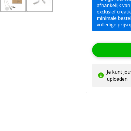
afhankelijk van
exclusief creat
minimale beste
volledige prijso
Je kunt jo
uploaden