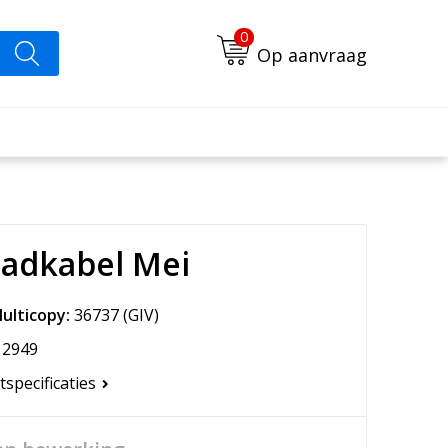
0
Op aanvraag
aadkabel Mei
ulticopy:
36737
(GIV)
2949
tspecificaties