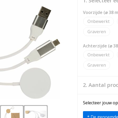
1. Selecteer 
Voorzijde (⌀ 38 
Onbewerkt
Graveren
Achterzijde (⌀ 3
Onbewerkt
Graveren
2. Aantal pro
Selecteer jouw op
* De genoemde pr