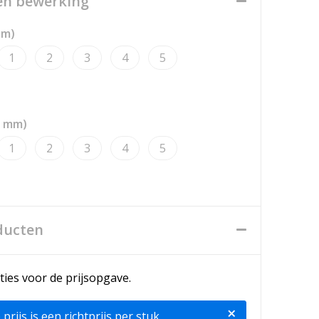
een bewerking
mm)
1
2
3
4
5
8 mm)
1
2
3
4
5
ducten
ties voor de prijsopgave.
×
ijs is een richtprijs per stuk,