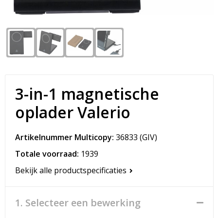
Snoepgoed
Matrozentassen
Spellen voor binnen en buiten
Opvouwbare tassen
Sport
Papieren tassen
Veiligheid, Auto en Fiets
Promotietassen
3-in-1 magnetische
Vrije tijd en Strand
Reistassen
oplader Valerio
Rugzakken
Artikelnummer Multicopy:
36833
(GIV)
Schoenentassen
Totale voorraad:
1939
Bekijk alle productspecificaties
Schoudertassen
Sporttassen
1. Selecteer een bewerking