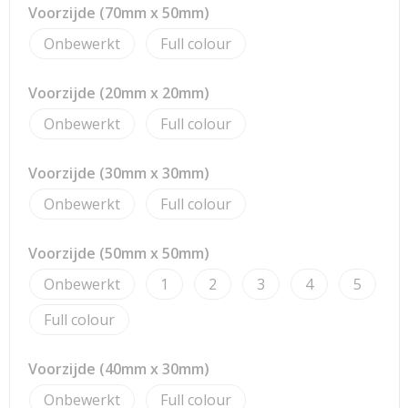
Strandtassen
Voorzijde (70mm x 50mm)
Onbewerkt
Full colour
Toilettassen
Waterbestendige tassen
Voorzijde (20mm x 20mm)
Onbewerkt
Full colour
Reistassensets
Voorzijde (30mm x 30mm)
Duffeltassen
Onbewerkt
Full colour
Autotassen
Voorzijde (50mm x 50mm)
Goodiebags
Onbewerkt
1
2
3
4
5
Aktetassen
Full colour
Trolleys
Voorzijde (40mm x 30mm)
Onbewerkt
Full colour