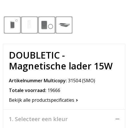
Snoepgoed
Matrozentassen
Spellen voor binnen en buiten
Opvouwbare tassen
Sport
Papieren tassen
Veiligheid, Auto en Fiets
Promotietassen
DOUBLETIC -
Vrije tijd en Strand
Reistassen
Magnetische lader 15W
Rugzakken
Artikelnummer Multicopy:
31504
(SMO)
Schoenentassen
Totale voorraad:
19666
Bekijk alle productspecificaties
Schoudertassen
Sporttassen
1. Selecteer een kleur