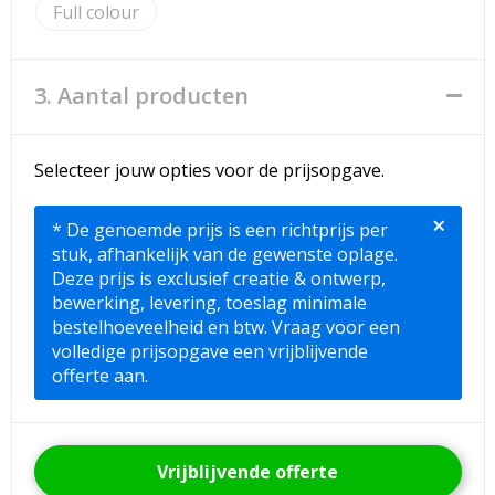
Full colour
3. Aantal producten
Selecteer jouw opties voor de prijsopgave.
×
* De genoemde prijs is een richtprijs per
stuk, afhankelijk van de gewenste oplage.
Deze prijs is exclusief creatie & ontwerp,
bewerking, levering, toeslag minimale
bestelhoeveelheid en btw. Vraag voor een
volledige prijsopgave een vrijblijvende
offerte aan.
Vrijblijvende offerte