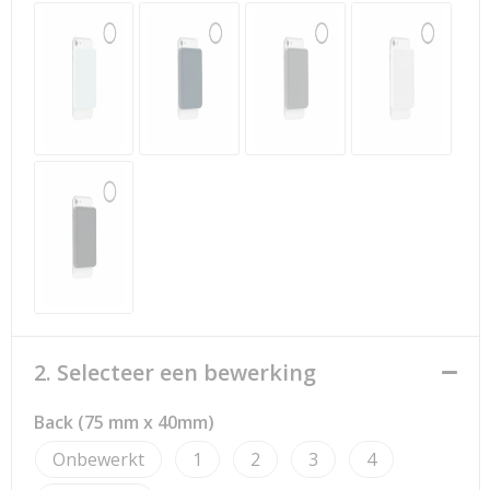
Strandtassen
Toilettassen
Waterbestendige tassen
Reistassensets
Duffeltassen
Autotassen
Goodiebags
2. Selecteer een bewerking
Aktetassen
Back (75 mm x 40mm)
Trolleys
Onbewerkt
1
2
3
4