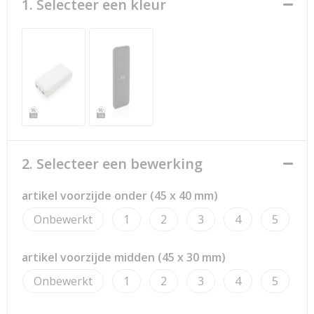
Strandtassen
1. Selecteer een kleur
Toilettassen
Waterbestendige tassen
Reistassensets
Duffeltassen
2. Selecteer een bewerking
Autotassen
artikel voorzijde onder (45 x 40 mm)
Goodiebags
Onbewerkt
1
2
3
4
5
Aktetassen
artikel voorzijde midden (45 x 30 mm)
Trolleys
Onbewerkt
1
2
3
4
5