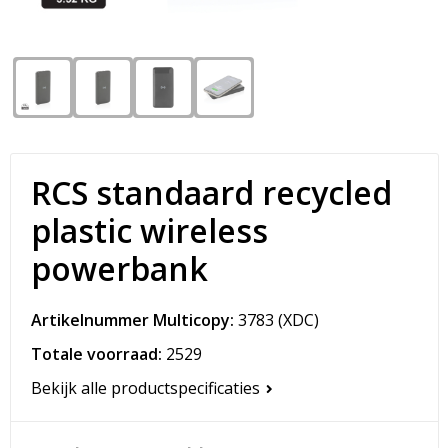
Snoepgoed
Matrozentassen
Spellen voor binnen en buiten
Opvouwbare tassen
Sport
Papieren tassen
Veiligheid, Auto en Fiets
Promotietassen
RCS standaard recycled
Vrije tijd en Strand
Reistassen
plastic wireless
Rugzakken
powerbank
Schoenentassen
Artikelnummer Multicopy:
3783
(XDC)
Schoudertassen
Totale voorraad:
2529
Bekijk alle productspecificaties
Sporttassen