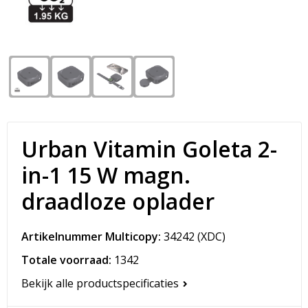
Snoepgoed
Matrozentassen
Spellen voor binnen en buiten
Opvouwbare tassen
Sport
Papieren tassen
Veiligheid, Auto en Fiets
Promotietassen
Urban Vitamin Goleta 2-
Vrije tijd en Strand
Reistassen
in-1 15 W magn.
Rugzakken
draadloze oplader
Schoenentassen
Artikelnummer Multicopy:
34242
(XDC)
Schoudertassen
Totale voorraad:
1342
Sporttassen
Bekijk alle productspecificaties