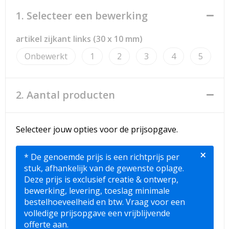
Strandtassen
1. Selecteer een bewerking
Toilettassen
artikel zijkant links (30 x 10 mm)
Waterbestendige tassen
Onbewerkt
1
2
3
4
5
Reistassensets
2. Aantal producten
Duffeltassen
Autotassen
Selecteer jouw opties voor de prijsopgave.
Goodiebags
×
* De genoemde prijs is een richtprijs per
stuk, afhankelijk van de gewenste oplage.
Aktetassen
Deze prijs is exclusief creatie & ontwerp,
bewerking, levering, toeslag minimale
bestelhoeveelheid en btw. Vraag voor een
Trolleys
volledige prijsopgave een vrijblijvende
offerte aan.