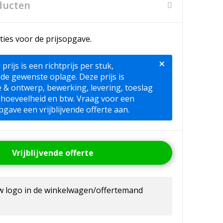
ducten
ties voor de prijsopgave.
×
ijs is een richtprijs per stuk,
 de gewenste oplage. Deze prijs is
ie & ontwerp, bewerking, levering, toeslag
lhoeveelheid en btw. Vraag voor een
pgave een vrijblijvende offerte aan.
Vrijblijvende offerte
uw logo in de winkelwagen/offertemand