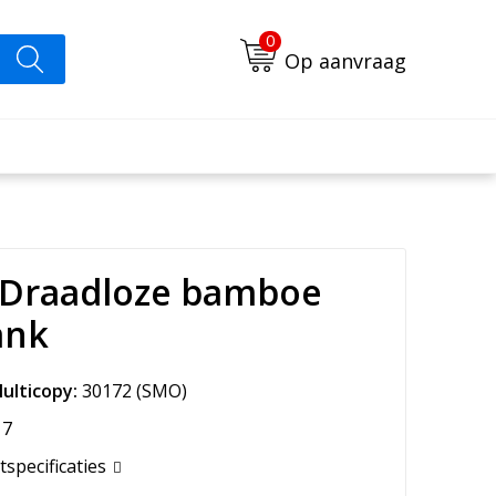
0
Op aanvraag
 Draadloze bamboe
ank
ulticopy:
30172
(SMO)
7
tspecificaties