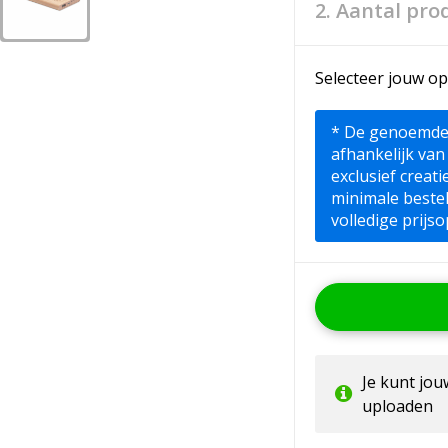
2. Aantal pro
Selecteer jouw op
* De genoemde pr
afhankelijk van
exclusief creat
minimale beste
volledige prijso
Je kunt jo
uploaden