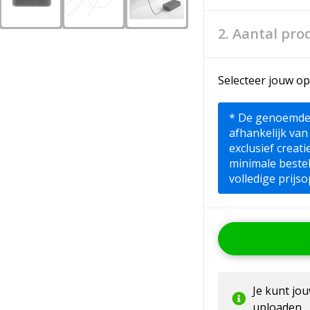
2. Aantal pro
Selecteer jouw op
* De genoemde pr
afhankelijk van
exclusief creat
minimale beste
volledige prijso
Je kunt jo
uploaden