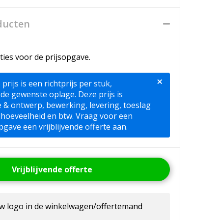
ducten
ties voor de prijsopgave.
×
ijs is een richtprijs per stuk,
 de gewenste oplage. Deze prijs is
ie & ontwerp, bewerking, levering, toeslag
lhoeveelheid en btw. Vraag voor een
pgave een vrijblijvende offerte aan.
Vrijblijvende offerte
uw logo in de winkelwagen/offertemand