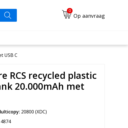
0
Op aanvraag
et USB C
e RCS recycled plastic
nk 20.000mAh met
ulticopy:
20800
(XDC)
4874