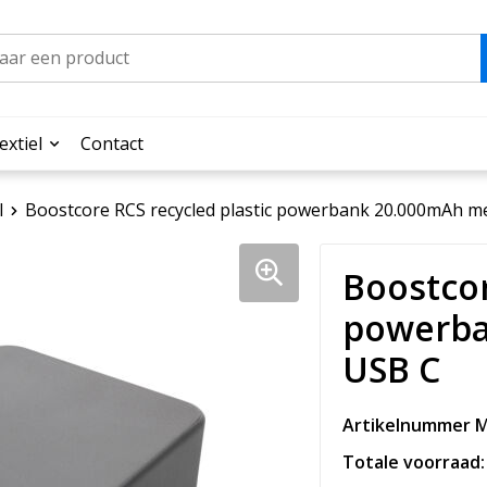
extiel
Contact
l
Boostcore RCS recycled plastic powerbank 20.000mAh m
Boostcor
powerba
USB C
Artikelnummer M
Totale voorraad: