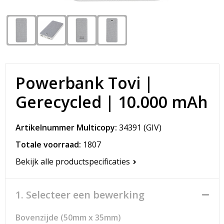
Snoepgoed
Matrozentassen
Spellen voor binnen en buiten
Opvouwbare tassen
Sport
Papieren tassen
Powerbank Tovi |
Veiligheid, Auto en Fiets
Promotietassen
Gerecycled | 10.000 mAh
Vrije tijd en Strand
Reistassen
Artikelnummer Multicopy:
34391
(GIV)
Rugzakken
Totale voorraad:
1807
Schoenentassen
Bekijk alle productspecificaties
Schoudertassen
1. Selecteer een bewerking
Sporttassen
Bovenzijde (50mm x 35mm)