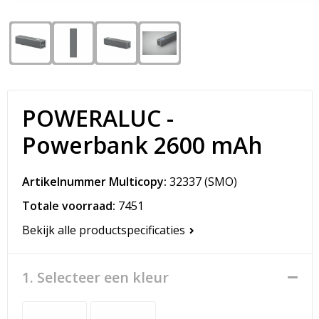
Snoepgoed
Matrozentassen
Spellen voor binnen en buiten
Opvouwbare tassen
Sport
Papieren tassen
POWERALUC -
Veiligheid, Auto en Fiets
Promotietassen
Powerbank 2600 mAh
Vrije tijd en Strand
Reistassen
Artikelnummer Multicopy:
32337
(SMO)
Rugzakken
Totale voorraad:
7451
Schoenentassen
Bekijk alle productspecificaties
Schoudertassen
1. Selecteer een kleur
Sporttassen