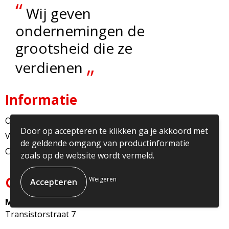
“
Wij geven
ondernemingen de
grootsheid die ze
„
verdienen
Informatie
Over ons
Door op accepteren te klikken ga je akkoord met
Veelgestelde vragen
de geldende omgang van productinformatie
Contact
zoals op de website wordt vermeld.
Contact
Weigeren
Multicopy Nederland
Transistorstraat 7
1322CJ Almere