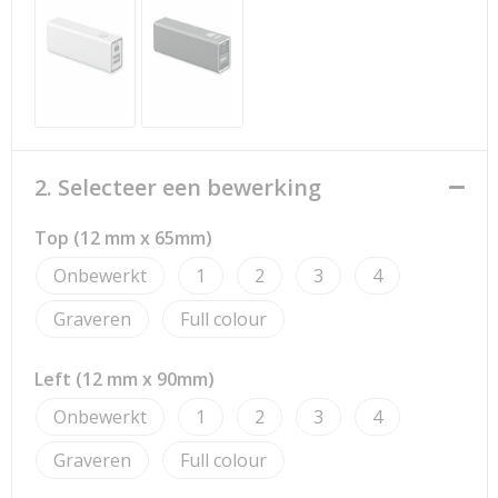
Strandtassen
Toilettassen
Waterbestendige tassen
Reistassensets
2. Selecteer een bewerking
Duffeltassen
Top (12 mm x 65mm)
Onbewerkt
1
2
3
4
Autotassen
Graveren
Full colour
Goodiebags
Left (12 mm x 90mm)
Aktetassen
Onbewerkt
1
2
3
4
Trolleys
Graveren
Full colour