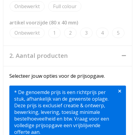
Strandtassen
Onbewerkt
Full colour
Toilettassen
artikel voorzijde (80 x 40 mm)
Waterbestendige tassen
Onbewerkt
1
2
3
4
5
Reistassensets
2. Aantal producten
Duffeltassen
Autotassen
Selecteer jouw opties voor de prijsopgave.
×
Goodiebags
* De genoemde prijs is een richtprijs per
stuk, afhankelijk van de gewenste oplage.
Aktetassen
Deze prijs is exclusief creatie & ontwerp,
bewerking, levering, toeslag minimale
bestelhoeveelheid en btw. Vraag voor een
Trolleys
volledige prijsopgave een vrijblijvende
offerte aan.