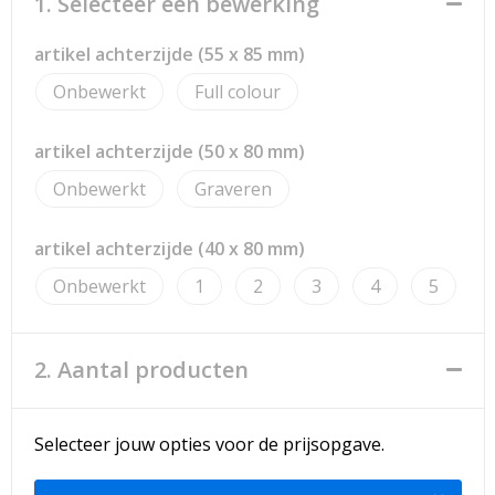
1. Selecteer een bewerking
Strandtassen
artikel achterzijde (55 x 85 mm)
Toilettassen
Onbewerkt
Full colour
Waterbestendige tassen
artikel achterzijde (50 x 80 mm)
Reistassensets
Onbewerkt
Graveren
Duffeltassen
artikel achterzijde (40 x 80 mm)
Autotassen
Onbewerkt
1
2
3
4
5
Goodiebags
2. Aantal producten
Aktetassen
Trolleys
Selecteer jouw opties voor de prijsopgave.