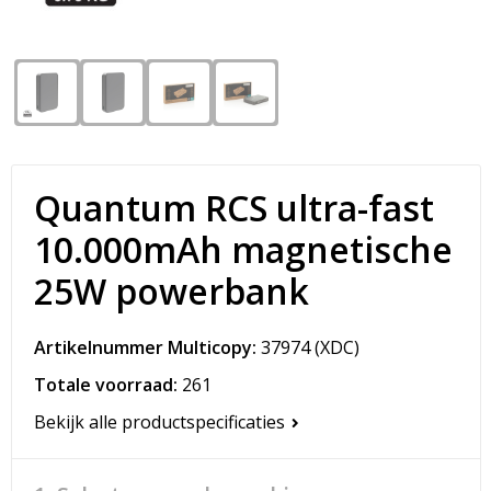
Snoepgoed
Matrozentassen
Spellen voor binnen en buiten
Opvouwbare tassen
Sport
Papieren tassen
Veiligheid, Auto en Fiets
Promotietassen
Quantum RCS ultra-fast
Vrije tijd en Strand
Reistassen
10.000mAh magnetische
25W powerbank
Rugzakken
Schoenentassen
Artikelnummer Multicopy:
37974
(XDC)
Totale voorraad:
261
Schoudertassen
Bekijk alle productspecificaties
Sporttassen