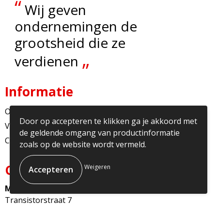
“
Wij geven
ondernemingen de
grootsheid die ze
„
verdienen
Informatie
Over ons
Door op accepteren te klikken ga je akkoord met
Veelgestelde vragen
de geldende omgang van productinformatie
Contact
zoals op de website wordt vermeld.
Contact
Weigeren
Multicopy Nederland
Transistorstraat 7
1322CJ Almere