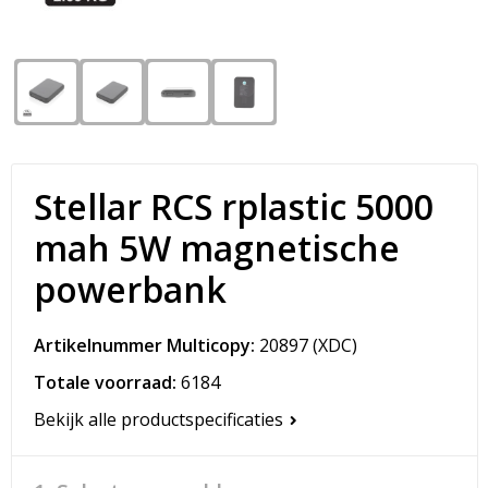
Snoepgoed
Matrozentassen
Spellen voor binnen en buiten
Opvouwbare tassen
Sport
Papieren tassen
Veiligheid, Auto en Fiets
Promotietassen
Stellar RCS rplastic 5000
Vrije tijd en Strand
Reistassen
mah 5W magnetische
powerbank
Rugzakken
Schoenentassen
Artikelnummer Multicopy:
20897
(XDC)
Totale voorraad:
6184
Schoudertassen
Bekijk alle productspecificaties
Sporttassen