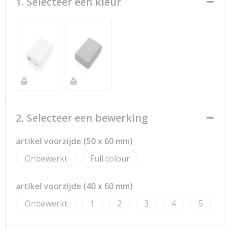
1. Selecteer een kleur
Strandtassen
Toilettassen
Waterbestendige tassen
Reistassensets
Duffeltassen
2. Selecteer een bewerking
Autotassen
artikel voorzijde (50 x 60 mm)
Goodiebags
Onbewerkt
Full colour
Aktetassen
artikel voorzijde (40 x 60 mm)
Trolleys
Onbewerkt
1
2
3
4
5