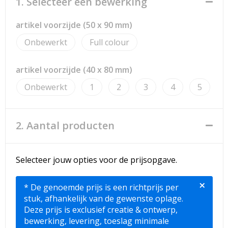
1. Selecteer een bewerking
Strandtassen
artikel voorzijde (50 x 90 mm)
Toilettassen
Onbewerkt
Full colour
Waterbestendige tassen
artikel voorzijde (40 x 80 mm)
Reistassensets
Onbewerkt
1
2
3
4
5
Duffeltassen
2. Aantal producten
Autotassen
Goodiebags
Selecteer jouw opties voor de prijsopgave.
Aktetassen
×
* De genoemde prijs is een richtprijs per
stuk, afhankelijk van de gewenste oplage.
Trolleys
Deze prijs is exclusief creatie & ontwerp,
bewerking, levering, toeslag minimale