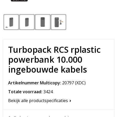
Snoepgoed
Matrozentassen
Spellen voor binnen en buiten
Opvouwbare tassen
Sport
Papieren tassen
Veiligheid, Auto en Fiets
Promotietassen
Turbopack RCS rplastic
Vrije tijd en Strand
Reistassen
powerbank 10.000
ingebouwde kabels
Rugzakken
Schoenentassen
Artikelnummer Multicopy:
20797
(XDC)
Totale voorraad:
3424
Schoudertassen
Bekijk alle productspecificaties
Sporttassen