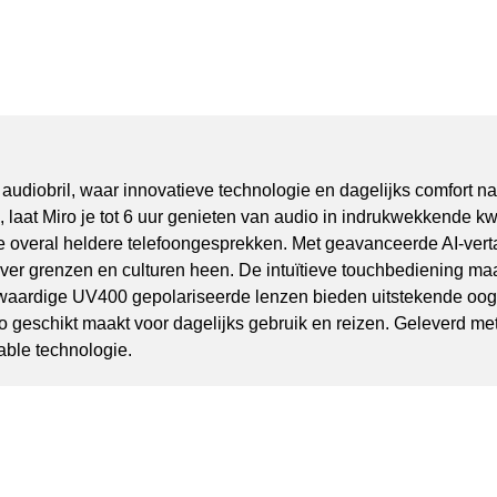
 audiobril, waar innovatieve technologie en dagelijks comfo
laat Miro je tot 6 uur genieten van audio in indrukwekkende kwali
e overal heldere telefoongesprekken. Met geavanceerde AI-vertaa
 over grenzen en culturen heen. De intuïtieve touchbediening 
gwaardige UV400 gepolariseerde lenzen bieden uitstekende oogb
iro geschikt maakt voor dagelijks gebruik en reizen. Geleverd 
able technologie.