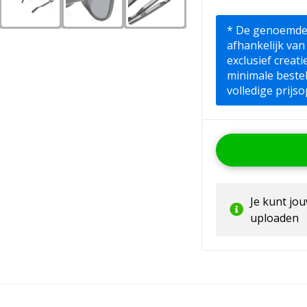
* De genoemde pr
afhankelijk van
exclusief creat
minimale beste
volledige prijso
Je kunt jo
uploaden