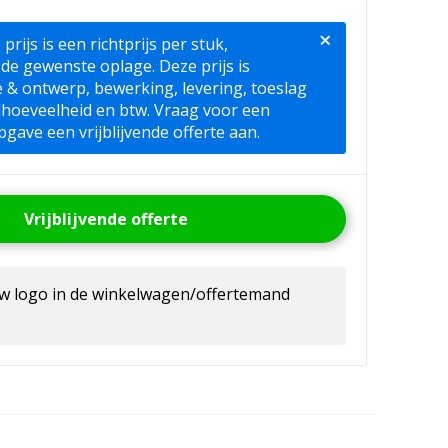
×
ijs is een richtprijs per stuk,
 de gewenste oplage. Deze prijs is
ie & ontwerp, bewerking, levering, toeslag
lhoeveelheid en btw. Vraag voor een
pgave een vrijblijvende offerte aan.
Vrijblijvende offerte
uw logo in de winkelwagen/offertemand