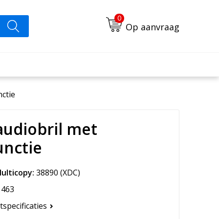
0
Op aanvraag
nctie
audiobril met
unctie
ulticopy:
38890
(XDC)
463
tspecificaties