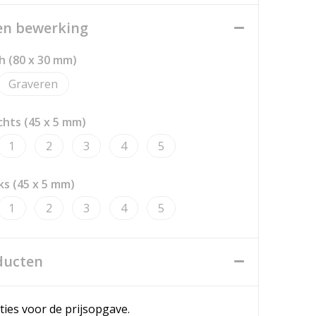
een bewerking
h (80 x 30 mm)
Graveren
echts (45 x 5 mm)
1
2
3
4
5
nks (45 x 5 mm)
1
2
3
4
5
ducten
ties voor de prijsopgave.