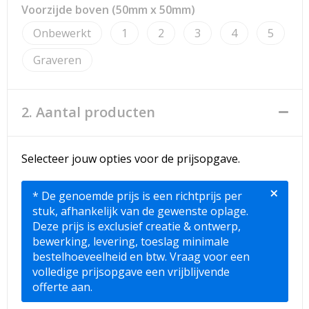
Strandtassen
Voorzijde boven (50mm x 50mm)
Onbewerkt
1
2
3
4
5
Toilettassen
Graveren
Waterbestendige tassen
Reistassensets
2. Aantal producten
Duffeltassen
Selecteer jouw opties voor de prijsopgave.
Autotassen
×
* De genoemde prijs is een richtprijs per
Goodiebags
stuk, afhankelijk van de gewenste oplage.
Deze prijs is exclusief creatie & ontwerp,
Aktetassen
bewerking, levering, toeslag minimale
bestelhoeveelheid en btw. Vraag voor een
volledige prijsopgave een vrijblijvende
Trolleys
offerte aan.