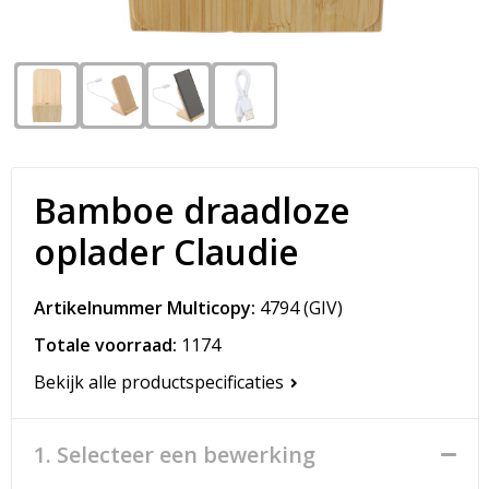
Snoepgoed
Matrozentassen
Spellen voor binnen en buiten
Opvouwbare tassen
Sport
Papieren tassen
Veiligheid, Auto en Fiets
Promotietassen
Bamboe draadloze
Vrije tijd en Strand
Reistassen
oplader Claudie
Rugzakken
Artikelnummer Multicopy:
4794
(GIV)
Schoenentassen
Totale voorraad:
1174
Bekijk alle productspecificaties
Schoudertassen
Sporttassen
1. Selecteer een bewerking