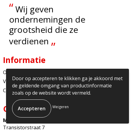
“
Wij geven
ondernemingen de
grootsheid die ze
„
verdienen
Informatie
Over ons
Door op accepteren te klikken ga je akkoord met
Veelgestelde vragen
de geldende omgang van productinformatie
Contact
zoals op de website wordt vermeld.
Contact
Weigeren
Multicopy Nederland
Transistorstraat 7
1322CJ Almere