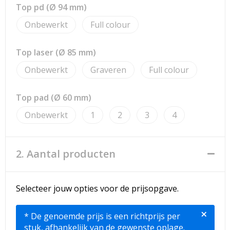
Strandtassen
Top pd (Ø 94 mm)
Onbewerkt
Full colour
Toilettassen
Waterbestendige tassen
Top laser (Ø 85 mm)
Onbewerkt
Graveren
Full colour
Reistassensets
Top pad (Ø 60 mm)
Duffeltassen
Onbewerkt
1
2
3
4
Autotassen
2. Aantal producten
Goodiebags
Aktetassen
Selecteer jouw opties voor de prijsopgave.
Trolleys
×
* De genoemde prijs is een richtprijs per
stuk, afhankelijk van de gewenste oplage.