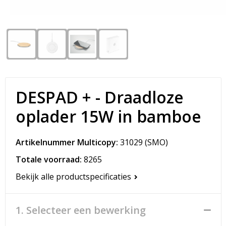
Snoepgoed
Matrozentassen
Spellen voor binnen en buiten
Opvouwbare tassen
Sport
Papieren tassen
Veiligheid, Auto en Fiets
Promotietassen
DESPAD + - Draadloze
Vrije tijd en Strand
Reistassen
oplader 15W in bamboe
Rugzakken
Artikelnummer Multicopy:
31029
(SMO)
Schoenentassen
Totale voorraad:
8265
Bekijk alle productspecificaties
Schoudertassen
Sporttassen
1. Selecteer een bewerking