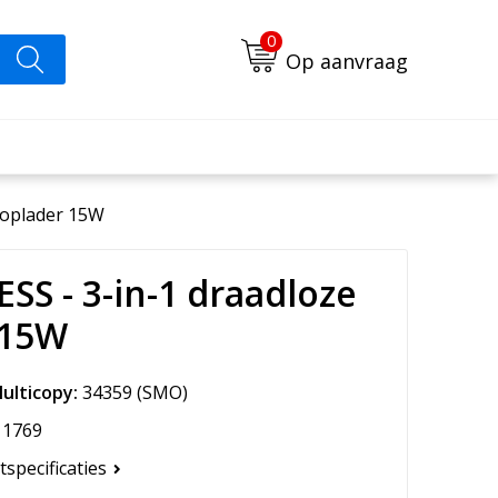
0
Op aanvraag
 oplader 15W
S - 3-in-1 draadloze
 15W
ulticopy:
34359
(SMO)
1769
tspecificaties