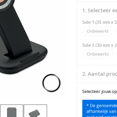
1. Selecteer 
Side 1 (35 mm x 
Onbewerkt
Side 2 (30 mm x 
Onbewerkt
2. Aantal pro
Selecteer jouw op
* De genoemde pr
afhankelijk van