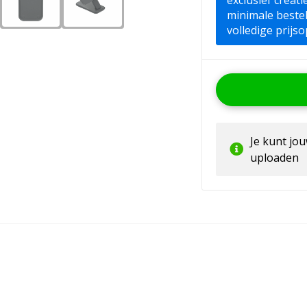
exclusief creat
minimale beste
volledige prijso
Je kunt jo
uploaden