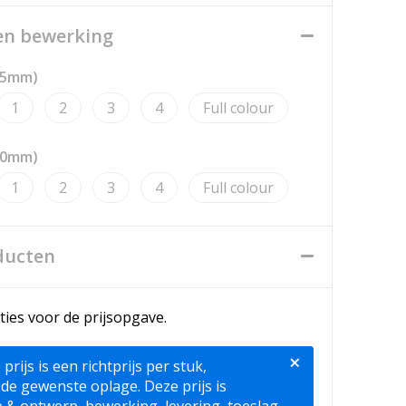
een bewerking
35mm)
1
2
3
4
Full colour
20mm)
1
2
3
4
Full colour
ducten
ties voor de prijsopgave.
×
ijs is een richtprijs per stuk,
 de gewenste oplage. Deze prijs is