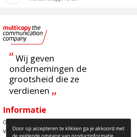
“
Wij geven
ondernemingen de
grootsheid die ze
„
verdienen
Informatie
Over ons
Door op accepteren te klikken ga je akkoord met
Veelgestelde vragen
de geldende omgang van productinformatie