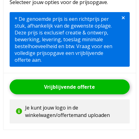
Selecteer jouw opties voor de prijsopgave.
×
* De genoemde prijs is een richtprijs per
stuk, afhankelijk van de gewenste oplage.
Deze prijs is exclusief creatie & ontwerp,
bewerking, levering, toeslag minimale
bestelhoeveelheid en btw. Vraag voor een
volledige prijsopgave een vrijblijvende
offerte aan.
Vrijblijvende offerte
Je kunt jouw logo in de
winkelwagen/offertemand uploaden