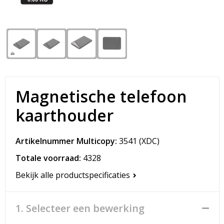
Snoepgoed
Matrozentassen
Spellen voor binnen en buiten
Opvouwbare tassen
Sport
Papieren tassen
Veiligheid, Auto en Fiets
Promotietassen
Magnetische telefoon
Vrije tijd en Strand
Reistassen
kaarthouder
Rugzakken
Artikelnummer Multicopy:
3541
(XDC)
Schoenentassen
Totale voorraad:
4328
Bekijk alle productspecificaties
Schoudertassen
Sporttassen
1. Selecteer een bewerking