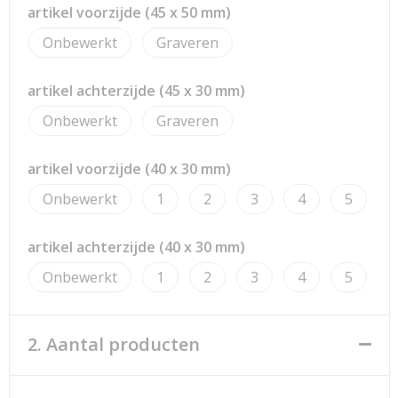
Strandtassen
artikel voorzijde (45 x 50 mm)
Onbewerkt
Graveren
Toilettassen
Waterbestendige tassen
artikel achterzijde (45 x 30 mm)
Onbewerkt
Graveren
Reistassensets
artikel voorzijde (40 x 30 mm)
Duffeltassen
Onbewerkt
1
2
3
4
5
Autotassen
artikel achterzijde (40 x 30 mm)
Goodiebags
Onbewerkt
1
2
3
4
5
Aktetassen
2. Aantal producten
Trolleys