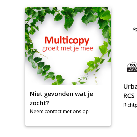
Urba
Niet gevonden wat je
RCS 
zocht?
GAN 
Richtp
Neem contact met ons op!