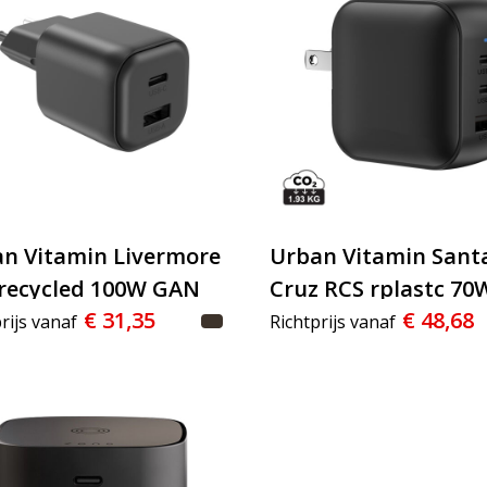
n Vitamin Livermore
Urban Vitamin Sant
recycled 100W GAN
Cruz RCS rplastc 70
€ 31,35
€ 48,68
r
GAN oplader
rijs vanaf
Richtprijs vanaf