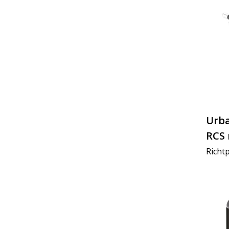
Urba
RCS 
lade
Richtp