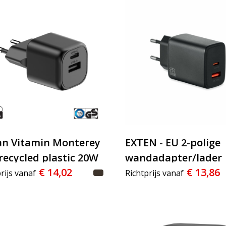
n Vitamin Monterey
EXTEN - EU 2-polige
recycled plastic 20W
wandadapter/lader
€ 14,02
€ 13,86
oplader
rijs vanaf
Richtprijs vanaf