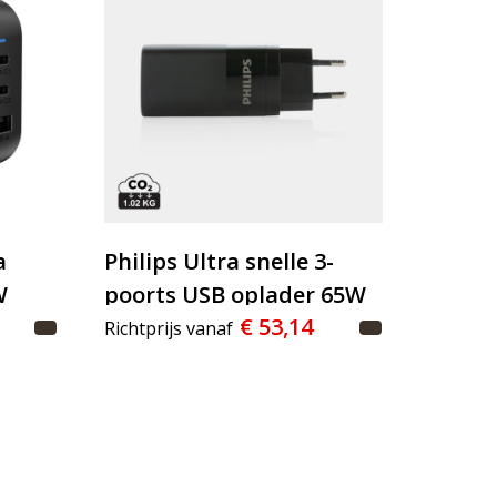
a
Philips Ultra snelle 3-
W
poorts USB oplader 65W
€ 53,14
Richtprijs vanaf