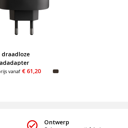
 draadloze
adadapter
€ 61,20
rijs vanaf
Ontwerp