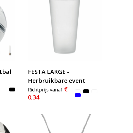
tbal
FESTA LARGE -
Herbruikbare event
€
beker 500ml
Richtprijs vanaf
0,34