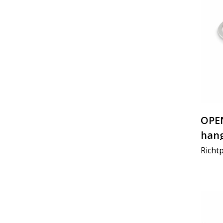
OPEN
hang
Richtp