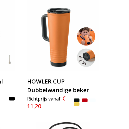
l
HOWLER CUP -
Dubbelwandige beker
€
700ml.
Richtprijs vanaf
11,20