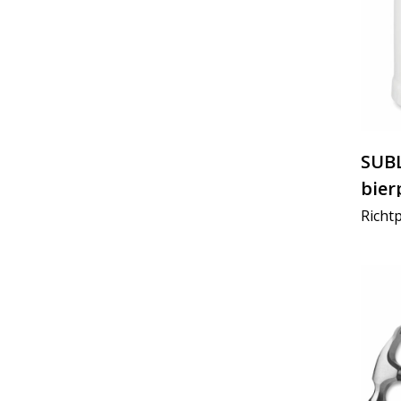
SUBL
bier
Richtp