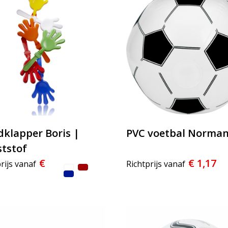
klapper Boris |
PVC voetbal Norma
tstof
€
€ 1,17
rijs vanaf
Richtprijs vanaf