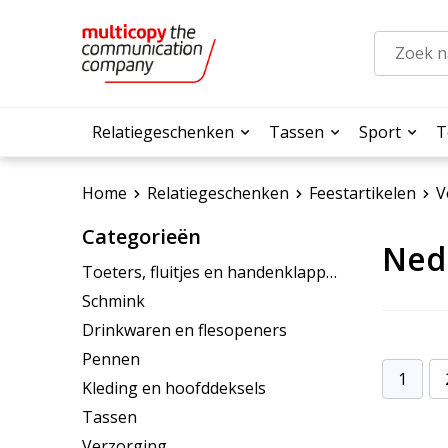
Relatiegeschenken
Tassen
Sport
T
Home
Relatiegeschenken
Feestartikelen
V
Categorieën
Ned
Toeters, fluitjes en handenklappers
Schmink
Drinkwaren en flesopeners
Pennen
1
Kleding en hoofddeksels
Tassen
Verzorging