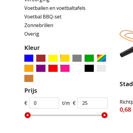
Voetballen en voetbaltafels
Voetbal BBQ-set
Zonnebrillen
Overig
Kleur
Stad
Prijs
Richtp
€
t/m
€
0,68