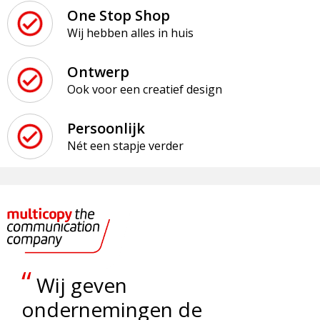
Strandtassen
One Stop Shop
Wij hebben alles in huis
Toilettassen
Ontwerp
Waterbestendige tassen
Ook voor een creatief design
Reistassensets
Persoonlijk
Duffeltassen
Nét een stapje verder
Autotassen
Goodiebags
Aktetassen
“
Wij geven
Trolleys
ondernemingen de