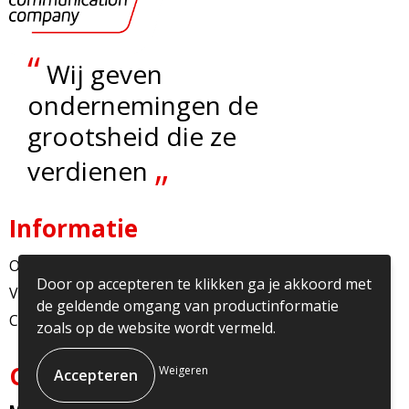
“
Wij geven
ondernemingen de
grootsheid die ze
„
verdienen
Informatie
Over ons
Door op accepteren te klikken ga je akkoord met
Veelgestelde vragen
de geldende omgang van productinformatie
Contact
zoals op de website wordt vermeld.
Contact
Weigeren