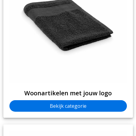
Strandtassen
Toilettassen
Waterbestendige tassen
Reistassensets
Duffeltassen
Autotassen
Goodiebags
Woonartikelen met jouw logo
Aktetassen
Bekijk categorie
Trolleys