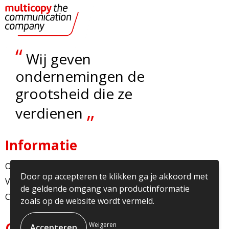
“
Wij geven
ondernemingen de
grootsheid die ze
„
verdienen
Informatie
Over ons
Door op accepteren te klikken ga je akkoord met
Veelgestelde vragen
de geldende omgang van productinformatie
Contact
zoals op de website wordt vermeld.
Contact
Weigeren