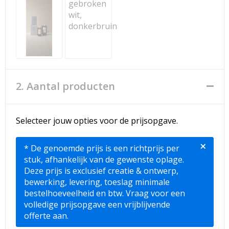
Strandtassen
Toilettassen
Waterbestendige tassen
Reistassensets
2. Aantal producten
Duffeltassen
Selecteer jouw opties voor de prijsopgave.
Autotassen
×
* De genoemde prijs is een richtprijs per
Goodiebags
stuk, afhankelijk van de gewenste oplage.
Deze prijs is exclusief creatie & ontwerp,
Aktetassen
bewerking, levering, toeslag minimale
bestelhoeveelheid en btw. Vraag voor een
Trolleys
volledige prijsopgave een vrijblijvende
offerte aan.