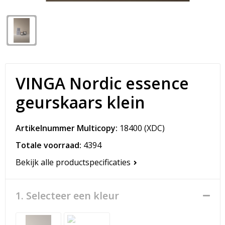
Snoepgoed
Matrozentassen
Spellen voor binnen en buiten
Opvouwbare tassen
Sport
Papieren tassen
VINGA Nordic essence
Veiligheid, Auto en Fiets
Promotietassen
geurskaars klein
Vrije tijd en Strand
Reistassen
Artikelnummer Multicopy:
18400
(XDC)
Rugzakken
Totale voorraad:
4394
Schoenentassen
Bekijk alle productspecificaties
Schoudertassen
1. Selecteer een kleur
Sporttassen