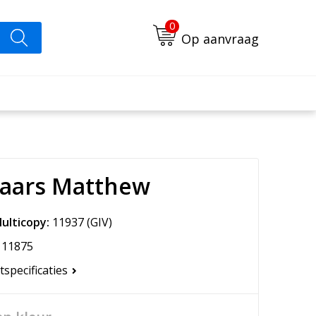
0
Op aanvraag
kaars Matthew
ulticopy:
11937
(GIV)
11875
tspecificaties