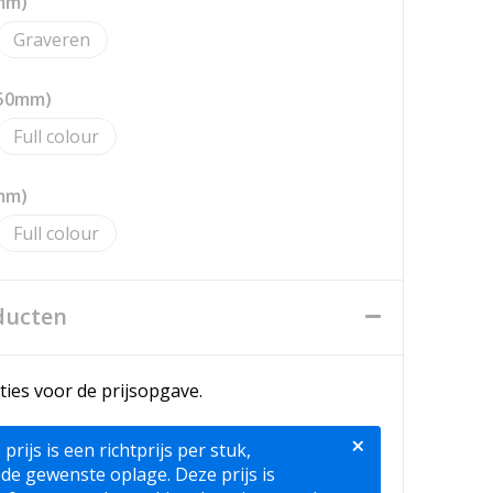
mm)
Graveren
 50mm)
Full colour
mm)
Full colour
ducten
ties voor de prijsopgave.
×
ijs is een richtprijs per stuk,
 de gewenste oplage. Deze prijs is