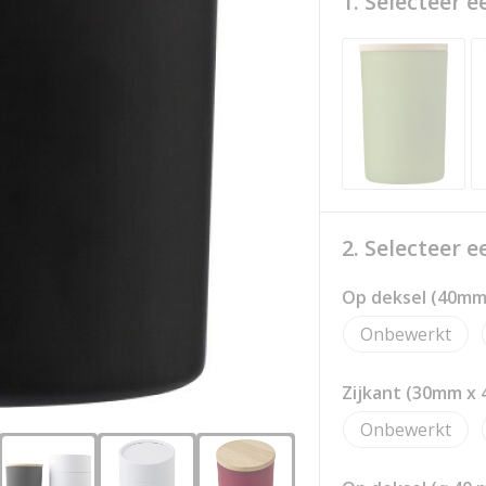
1. Selecteer e
2. Selecteer 
Op deksel (40mm
Onbewerkt
Zijkant (30mm x
Onbewerkt