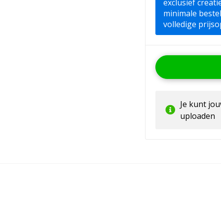
exclusief creat
minimale beste
volledige prijso
Je kunt jo
uploaden