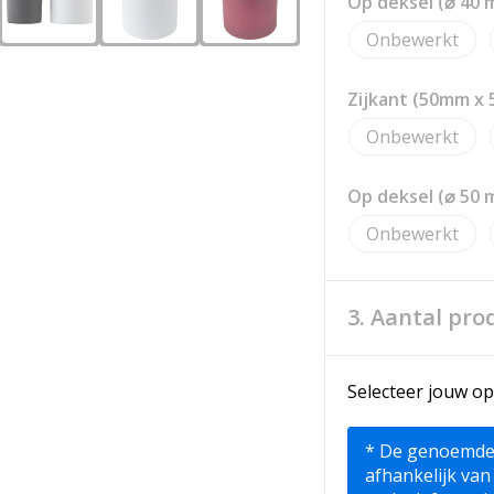
Op deksel (⌀ 40 
Onbewerkt
Zijkant (50mm x
Onbewerkt
Op deksel (⌀ 50 
Onbewerkt
3. Aantal pro
Selecteer jouw op
* De genoemde pr
afhankelijk van