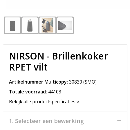
Snoepgoed
Matrozentassen
Spellen voor binnen en buiten
Opvouwbare tassen
Sport
Papieren tassen
Veiligheid, Auto en Fiets
Promotietassen
NIRSON - Brillenkoker
Vrije tijd en Strand
Reistassen
RPET vilt
Rugzakken
Artikelnummer Multicopy:
30830
(SMO)
Schoenentassen
Totale voorraad:
44103
Bekijk alle productspecificaties
Schoudertassen
Sporttassen
1. Selecteer een bewerking