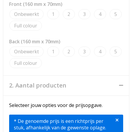
Strandtassen
Front (160 mm x 70mm)
Onbewerkt
1
2
3
4
5
Toilettassen
Full colour
Waterbestendige tassen
Back (160 mm x 70mm)
Reistassensets
Onbewerkt
1
2
3
4
5
Duffeltassen
Full colour
Autotassen
2. Aantal producten
Goodiebags
Aktetassen
Selecteer jouw opties voor de prijsopgave.
Trolleys
×
* De genoemde prijs is een richtprijs per
stuk, afhankelijk van de gewenste oplage.