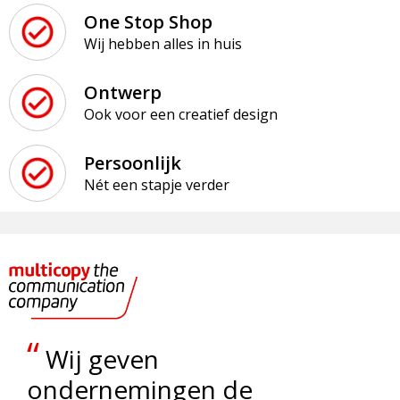
Strandtassen
One Stop Shop
Wij hebben alles in huis
Toilettassen
Ontwerp
Waterbestendige tassen
Ook voor een creatief design
Reistassensets
Persoonlijk
Duffeltassen
Nét een stapje verder
Autotassen
Goodiebags
Aktetassen
“
Wij geven
Trolleys
ondernemingen de