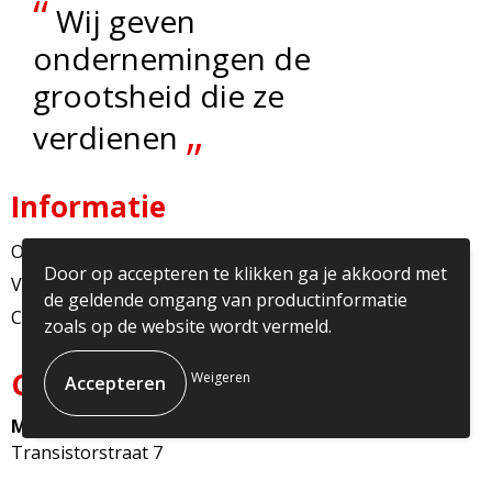
“
Wij geven
ondernemingen de
grootsheid die ze
„
verdienen
Informatie
Over ons
Door op accepteren te klikken ga je akkoord met
Veelgestelde vragen
de geldende omgang van productinformatie
Contact
zoals op de website wordt vermeld.
Contact
Weigeren
Multicopy Nederland
Transistorstraat 7
1322CJ Almere