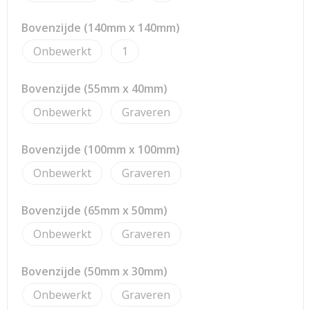
Strandtassen
Bovenzijde (140mm x 140mm)
Toilettassen
Onbewerkt
1
Waterbestendige tassen
Bovenzijde (55mm x 40mm)
Reistassensets
Onbewerkt
Graveren
Duffeltassen
Bovenzijde (100mm x 100mm)
Autotassen
Onbewerkt
Graveren
Goodiebags
Bovenzijde (65mm x 50mm)
Onbewerkt
Graveren
Aktetassen
Bovenzijde (50mm x 30mm)
Trolleys
Onbewerkt
Graveren