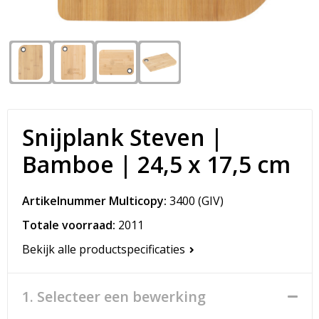
Snoepgoed
Matrozentassen
Spellen voor binnen en buiten
Opvouwbare tassen
Sport
Papieren tassen
Veiligheid, Auto en Fiets
Promotietassen
Snijplank Steven |
Vrije tijd en Strand
Reistassen
Bamboe | 24,5 x 17,5 cm
Rugzakken
Artikelnummer Multicopy:
3400
(GIV)
Schoenentassen
Totale voorraad:
2011
Bekijk alle productspecificaties
Schoudertassen
Sporttassen
1. Selecteer een bewerking