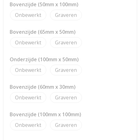
Strandtassen
Bovenzijde (50mm x 100mm)
Onbewerkt
Graveren
Toilettassen
Waterbestendige tassen
Bovenzijde (65mm x 50mm)
Onbewerkt
Graveren
Reistassensets
Onderzijde (100mm x 50mm)
Duffeltassen
Onbewerkt
Graveren
Autotassen
Bovenzijde (60mm x 30mm)
Goodiebags
Onbewerkt
Graveren
Aktetassen
Bovenzijde (100mm x 100mm)
Trolleys
Onbewerkt
Graveren