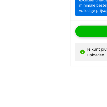
exclusief creat
minimale beste
volledige prijso
Je kunt jo
uploaden