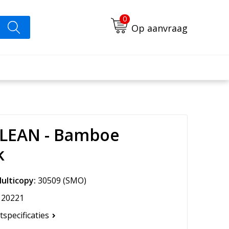
0
Op aanvraag
LEAN - Bamboe
k
ulticopy:
30509
(SMO)
20221
tspecificaties