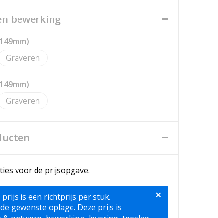
een bewerking
x 149mm)
Graveren
x 149mm)
Graveren
ducten
ties voor de prijsopgave.
×
ijs is een richtprijs per stuk,
 de gewenste oplage. Deze prijs is