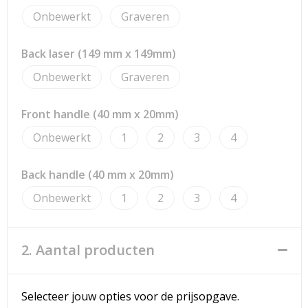
Strandtassen
Onbewerkt
Graveren
Toilettassen
Back laser (149 mm x 149mm)
Waterbestendige tassen
Onbewerkt
Graveren
Reistassensets
Front handle (40 mm x 20mm)
Duffeltassen
Onbewerkt
1
2
3
4
Autotassen
Back handle (40 mm x 20mm)
Onbewerkt
1
2
3
4
Goodiebags
Aktetassen
2. Aantal producten
Trolleys
Selecteer jouw opties voor de prijsopgave.