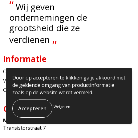
“
Wij geven
ondernemingen de
grootsheid die ze
„
verdienen
Informatie
Over ons
Door op accepteren te klikken ga je akkoord met
Veelgestelde vragen
de geldende omgang van productinformatie
Contact
zoals op de website wordt vermeld.
Contact
Weigeren
Multicopy Nederland
Transistorstraat 7
1322CJ Almere