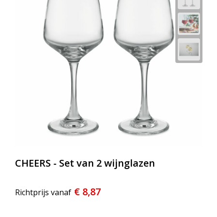
Strandtassen
Toilettassen
Waterbestendige tassen
Reistassensets
Duffeltassen
Autotassen
Goodiebags
CHEERS - Set van 2 wijnglazen
Aktetassen
€ 8,87
Trolleys
Richtprijs vanaf