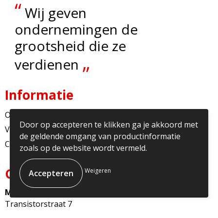
“
Wij geven
ondernemingen de
grootsheid die ze
„
verdienen
Informatie
Over ons
Door op accepteren te klikken ga je akkoord met
Veelgestelde vragen
de geldende omgang van productinformatie
Contact
zoals op de website wordt vermeld.
Contact
Weigeren
Multicopy Nederland
Transistorstraat 7
1322CJ Almere