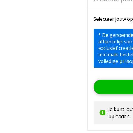
Selecteer jouw op
* De genoemde pr
afhankelijk van
exclusief creat
minimale beste
volledige prijso
Je kunt jo
uploaden