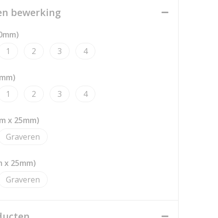
een bewerking
30mm)
1
2
3
4
0mm)
1
2
3
4
mm x 25mm)
Graveren
m x 25mm)
Graveren
ducten