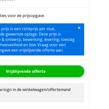
ties voor de prijsopgave.
×
ijs is een richtprijs per stuk,
 de gewenste oplage. Deze prijs is
ie & ontwerp, bewerking, levering, toeslag
lhoeveelheid en btw. Vraag voor een
pgave een vrijblijvende offerte aan.
Vrijblijvende offerte
uw logo in de winkelwagen/offertemand