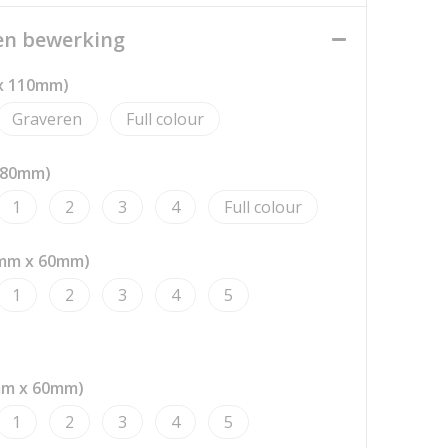
een bewerking
 x 110mm)
Graveren
Full colour
x 80mm)
1
2
3
4
Full colour
 mm x 60mm)
1
2
3
4
5
mm x 60mm)
1
2
3
4
5