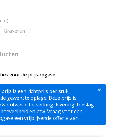
0mm)
Graveren
ducten
ties voor de prijsopgave.
×
ijs is een richtprijs per stuk,
 de gewenste oplage. Deze prijs is
ie & ontwerp, bewerking, levering, toeslag
lhoeveelheid en btw. Vraag voor een
pgave een vrijblijvende offerte aan.