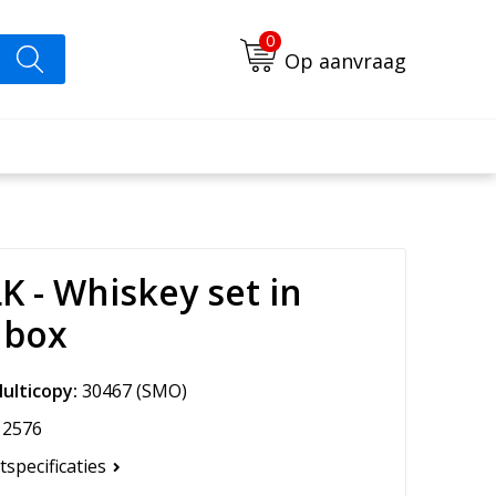
0
Op aanvraag
 - Whiskey set in
 box
ulticopy:
30467
(SMO)
2576
tspecificaties