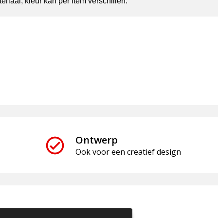
riaal, kleur kan per item verschillen.
Ontwerp
Ook voor een creatief design
Informatie