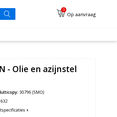
0
Op aanvraag
 - Olie en azijnstel
ulticopy:
30796
(SMO)
632
tspecificaties