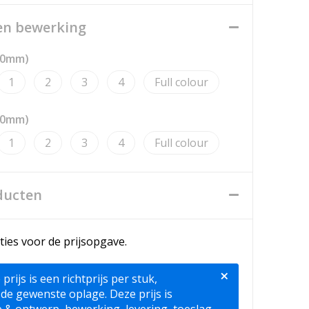
een bewerking
20mm)
1
2
3
4
Full colour
20mm)
1
2
3
4
Full colour
ducten
ties voor de prijsopgave.
×
ijs is een richtprijs per stuk,
 de gewenste oplage. Deze prijs is