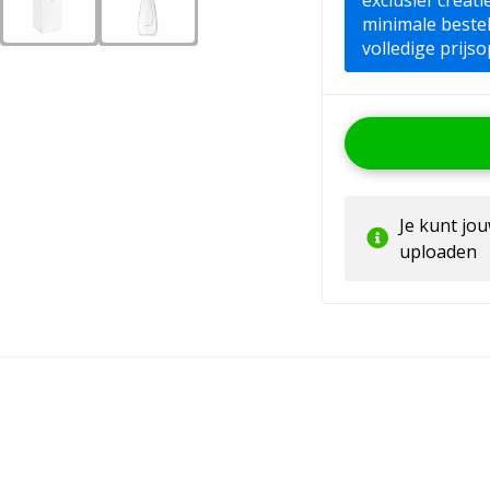
exclusief creat
minimale beste
volledige prijso
Je kunt jo
uploaden