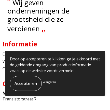
“
Wij geven
ondernemingen de
grootsheid die ze
„
verdienen
Informatie
Over ons
Door op accepteren te klikken ga je akkoord met
Veelgestelde vragen
de geldende omgang van productinformatie
Contact
zoals op de website wordt vermeld.
Contact
Weigeren
Multicopy Nederland
Transistorstraat 7
1322CJ Almere