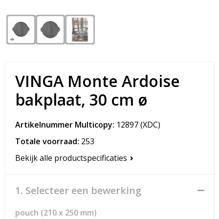
Snoepgoed
Matrozentassen
Spellen voor binnen en buiten
Opvouwbare tassen
Sport
Papieren tassen
VINGA Monte Ardoise
Veiligheid, Auto en Fiets
Promotietassen
bakplaat, 30 cm ø
Vrije tijd en Strand
Reistassen
Artikelnummer Multicopy:
12897
(XDC)
Rugzakken
Totale voorraad:
253
Schoenentassen
Bekijk alle productspecificaties
Schoudertassen
1. Selecteer een bewerking
Sporttassen
pouch (210 x 250 mm)