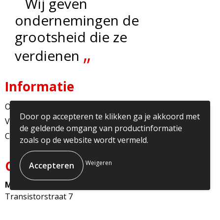
“
Wij geven
ondernemingen de
grootsheid die ze
„
verdienen
Informatie
Over ons
Door op accepteren te klikken ga je akkoord met
Veelgestelde vragen
de geldende omgang van productinformatie
Contact
zoals op de website wordt vermeld.
Contact
Weigeren
Multicopy Nederland
Transistorstraat 7
1322CJ Almere