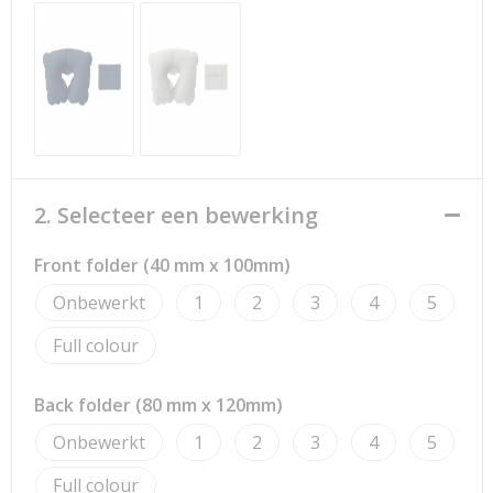
Strandtassen
Toilettassen
Waterbestendige tassen
Reistassensets
2. Selecteer een bewerking
Duffeltassen
Front folder (40 mm x 100mm)
Autotassen
Onbewerkt
1
2
3
4
5
Goodiebags
Full colour
Aktetassen
Back folder (80 mm x 120mm)
Trolleys
Onbewerkt
1
2
3
4
5
Full colour