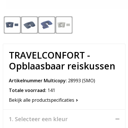
Snoepgoed
Matrozentassen
Spellen voor binnen en buiten
Opvouwbare tassen
Sport
Papieren tassen
Veiligheid, Auto en Fiets
Promotietassen
TRAVELCONFORT -
Vrije tijd en Strand
Reistassen
Opblaasbaar reiskussen
Rugzakken
Artikelnummer Multicopy:
28993
(SMO)
Schoenentassen
Totale voorraad:
141
Bekijk alle productspecificaties
Schoudertassen
Sporttassen
1. Selecteer een kleur