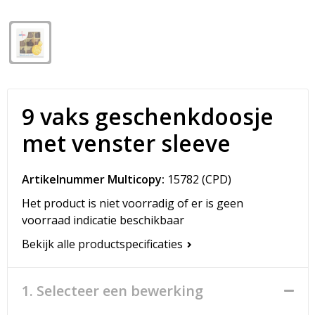
Snoepgoed
Matrozentassen
Spellen voor binnen en buiten
Opvouwbare tassen
Sport
Papieren tassen
9 vaks geschenkdoosje
Veiligheid, Auto en Fiets
Promotietassen
met venster sleeve
Vrije tijd en Strand
Reistassen
Artikelnummer Multicopy:
15782
(CPD)
Rugzakken
Het product is niet voorradig of er is geen
Schoenentassen
voorraad indicatie beschikbaar
Bekijk alle productspecificaties
Schoudertassen
Sporttassen
1. Selecteer een bewerking