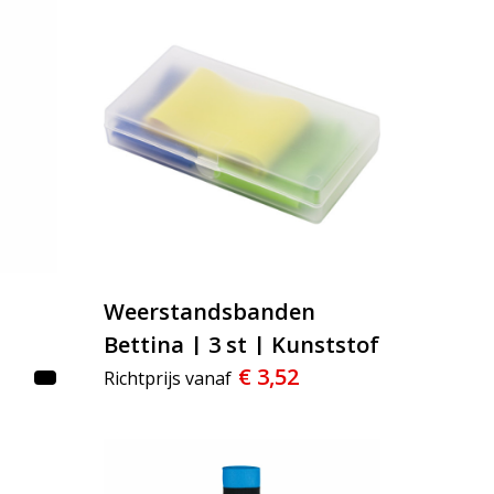
Weerstandsbanden
Bettina | 3 st | Kunststof
€ 3,52
koker
Richtprijs vanaf