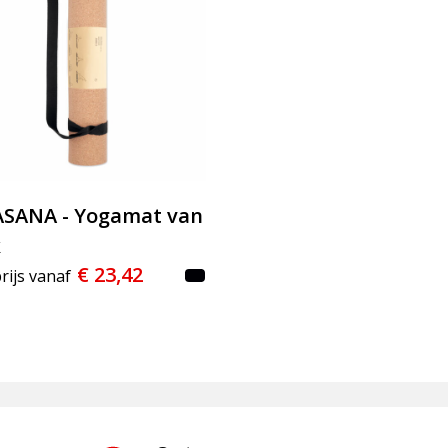
SANA - Yogamat van
k
€ 23,42
rijs vanaf