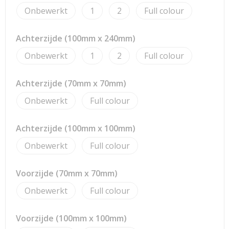
Strandtassen
Onbewerkt
1
2
Full colour
Toilettassen
Achterzijde (100mm x 240mm)
Waterbestendige tassen
Onbewerkt
1
2
Full colour
Reistassensets
Achterzijde (70mm x 70mm)
Onbewerkt
Full colour
Duffeltassen
Autotassen
Achterzijde (100mm x 100mm)
Onbewerkt
Full colour
Goodiebags
Voorzijde (70mm x 70mm)
Aktetassen
Onbewerkt
Full colour
Trolleys
Voorzijde (100mm x 100mm)