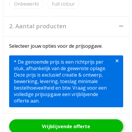
Onbewerkt
Full colour
2. Aantal producten
Selecteer jouw opties voor de prijsopgave.
×
* De genoemde prijs is een richtprijs per
stuk, afhankelijk van de gewenste oplage.
Deze prijs is exclusief creatie & ontwerp,
bewerking, levering, toeslag minimale
bestelhoeveelheid en btw. Vraag voor een
volledige prijsopgave een vrijblijvende
offerte aan.
Vrijblijvende offerte